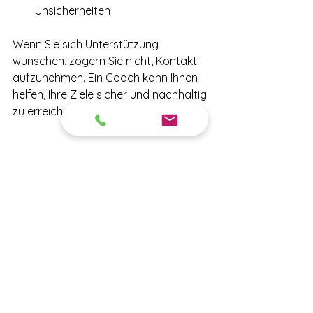
Unsicherheiten
Wenn Sie sich Unterstützung 
wünschen, zögern Sie nicht, Kontakt 
aufzunehmen. Ein Coach kann Ihnen 
helfen, Ihre Ziele sicher und nachhaltig 
zu erreichen.
So integrieren Sie das 
Training in Ihren Alltag
Der Alltag nach Brustkrebs ist oft 
geprägt von Terminen, Therapien und 
Erholung. Um das Training erfolgreich 
zu integrieren, helfen diese Tipps:
Planen Sie feste Zeiten für Ihr 