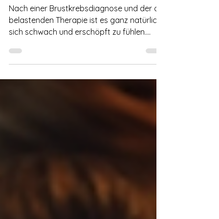
zurück ins Leben
Nach einer Brustkrebsdiagnose und der oft
belastenden Therapie ist es ganz natürlich,
sich schwach und erschöpft zu fühlen.
Doch genau hier kann Krafttraining eine
wichtige Rolle spielen. Es hilft Dir, Deine
körperliche Stärke wieder aufzubauen,
Deine Lebensqualität zu verbessern und
das Selbstbewusstsein zu stärken. In
diesem Beitrag erfährst Du, warum
Krafttraining nach Brustkrebs so wertvoll
ist, wie Du sicher starten kannst und welche
Tipps Dir helfen, gesund und motivier