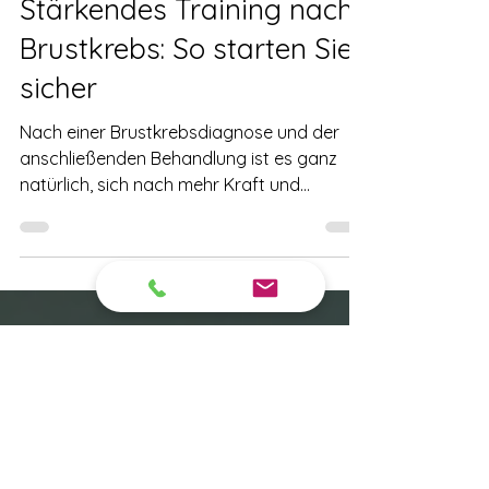
-
25. Juni
Stärkendes Training nach
Brustkrebs: So starten Sie
sicher
Nach einer Brustkrebsdiagnose und der
anschließenden Behandlung ist es ganz
natürlich, sich nach mehr Kraft und
Lebensenergie zu sehnen. Bewegung und
speziell Krafttraining können dabei eine
wichtige Rolle spielen. Doch wie fängt man
am besten an? Was ist sicher und sinnvoll?
In diesem Beitrag begleite ich Sie Schritt für
Schritt auf dem Weg zu einem stärkenden
Training nach Brustkrebs. Dabei gebe ich