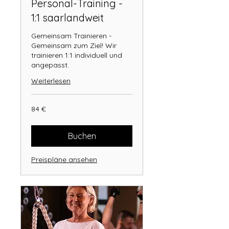
Personal-Training -
1:1 saarlandweit
Gemeinsam Trainieren -
Gemeinsam zum Ziel! Wir
trainieren 1:1 individuell und
angepasst.
Weiterlesen
84
84 €
Euro
Buchen
Preispläne ansehen