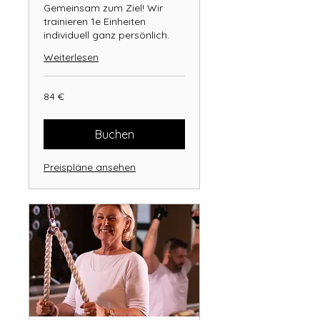
Gemeinsam zum Ziel! Wir
trainieren 1e Einheiten
individuell ganz persönlich.
Weiterlesen
84
84 €
Euro
Buchen
Preispläne ansehen