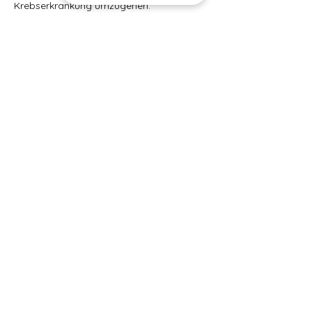
Krebserkrankung umzugehen.
Bevorstehende Sessions
Kontaktangaben
+49 155 60864828